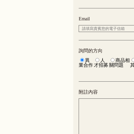
Email
詢問的方向
異
人
商品相
業合作
才招募
關問題
附註內容