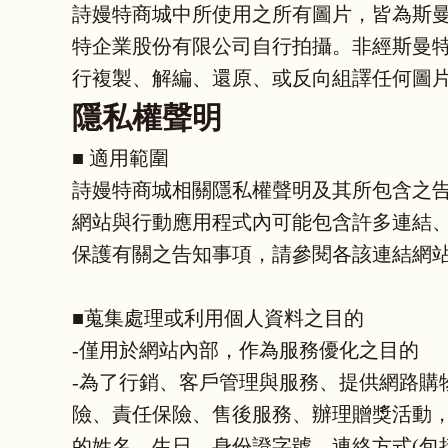
詩嫚特商城中所使用之所有圖片，皆為斯
特企業股份有限公司自行拍攝。非經斯曼
行複製、解編、還原、或反向組譯任何圖片或
隱私權聲明
■ 適用範圍
詩嫚特商城相關隱私權聲明及其所包含之
網站與行動應用程式內可能包含許多連結
保護有關之告知事項，請參閱各該連結網
■蒐集處理或利用個人資料之目的
-僅用於網站內部，作為服務優化之目的
-為了行銷、客戶管理與服務、提供網路購
險、責任保險、售後服務、辦理贈獎活動
的姓名、生日、身份證字號、連絡方式(包括