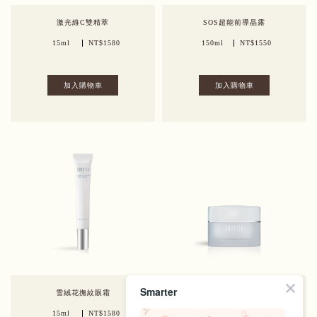
激光維C雙精萃
SOS超能前導晶露
15ml
NT$1580
150ml
NT$1550
加入購物車
加入購物車
Smarter
雪絨花撫紋眼霜
極地雪絨花霜
15ml
NT$1580
30ml
NT$3880